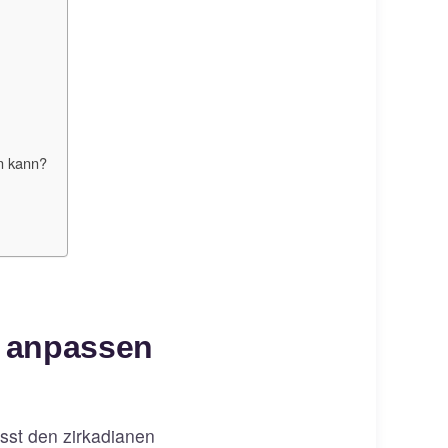
n kann?
t anpassen
lusst den zirkadianen