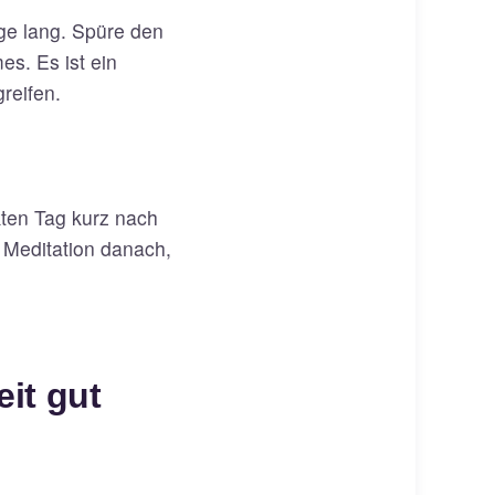
ge lang. Spüre den
s. Es ist ein
reifen.
kten Tag kurz nach
 Meditation danach,
eit gut