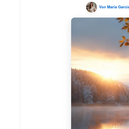
Von
María Garcí