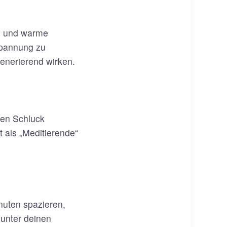
e und warme
tspannung zu
enerierend wirken.
ten Schluck
t als „Meditierende“
nuten spazieren,
 unter deinen