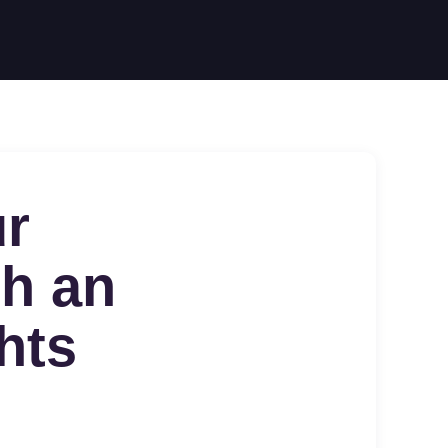
ür
ch an
hts