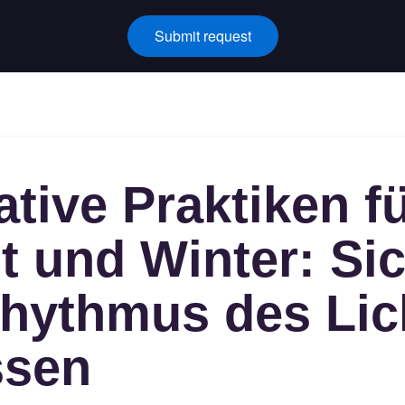
Submit request
ative Praktiken f
t und Winter: Si
hythmus des Lic
ssen