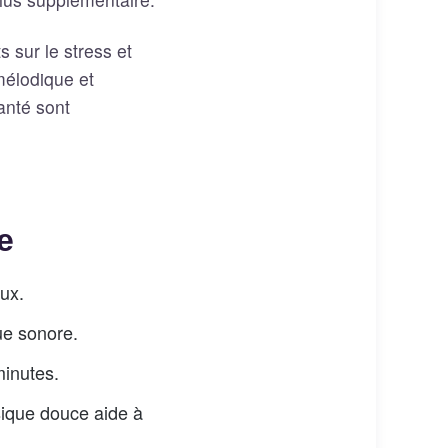
 sur le stress et
mélodique et
anté sont
e
ux.
e sonore.
inutes.
sique douce aide à