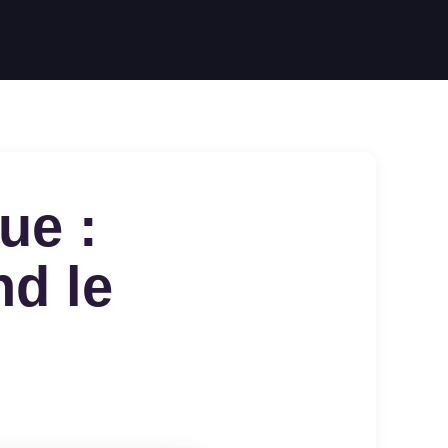
ue :
nd le