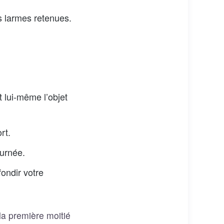
s larmes retenues.
t lui-même l’objet
rt.
ournée.
ondir votre
a première moitié