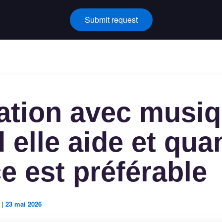
Submit request
ation avec musiq
 elle aide et qua
ce est préférable
a
|
23 mai 2026