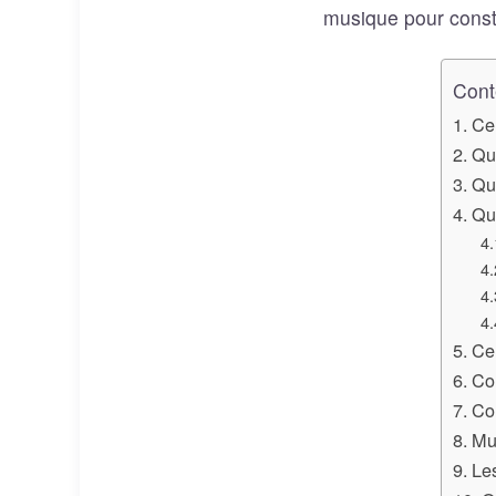
musique pour const
Cont
Ce
Qua
Qua
Qu
Ce 
Con
Co
Mu
Les