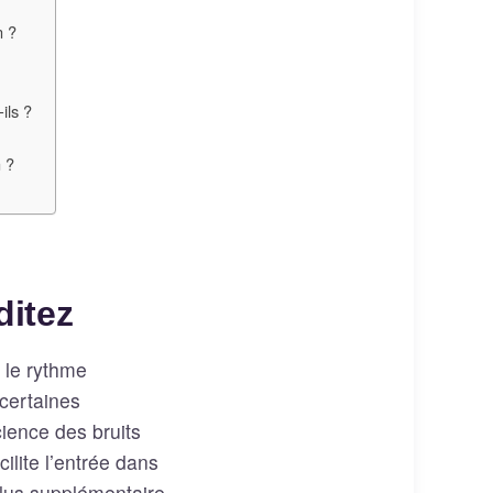
n ?
ils ?
n ?
ditez
 le rythme
certaines
cience des bruits
ilite l’entrée dans
ulus supplémentaire.