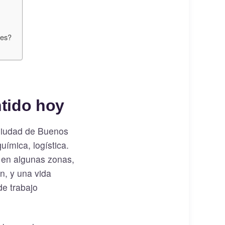
les?
ntido hoy
 Ciudad de Buenos
oquímica, logística.
 en algunas zonas,
n, y una vida
de trabajo