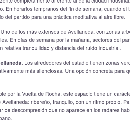
izonte completamente diferente al de la ciudad industrial:
pio. En horarios tempranos del fin de semana, cuando el tr
 del partido para una práctica meditativa al aire libre.
Uno de los más extensos de Avellaneda, con zonas arb
pales. En días de semana por la mañana, sectores del p
 relativa tranquilidad y distancia del ruido industrial.
ellaneda.
Los alrededores del estadio tienen zonas ver
cativamente más silenciosas. Una opción concreta para q
.
le por la Vuelta de Rocha, este espacio tiene un carác
e Avellaneda: ribereño, tranquilo, con un ritmo propio. P
ar de descompresión que no aparece en los radares habi
rbano.