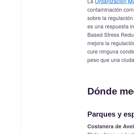
La
Organización Mu
contaminación como 
sobre la regulación
es una respuesta i
Based Stress Reduc
mejora la regulació
cure ninguna condic
peso que una ciud
Dónde med
Parques y esp
Costanera de Avel