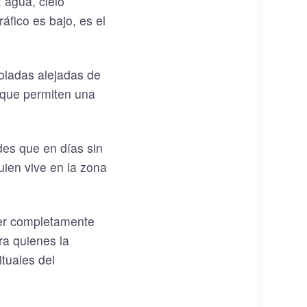
 agua, cielo
áfico es bajo, es el
oladas alejadas de
arque permiten una
des que en días sin
uien vive en la zona
ter completamente
ara quienes la
tuales del