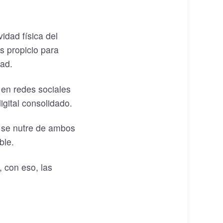
idad física del
ás propicio para
dad.
 en redes sociales
igital consolidado.
 se nutre de ambos
ble.
, con eso, las