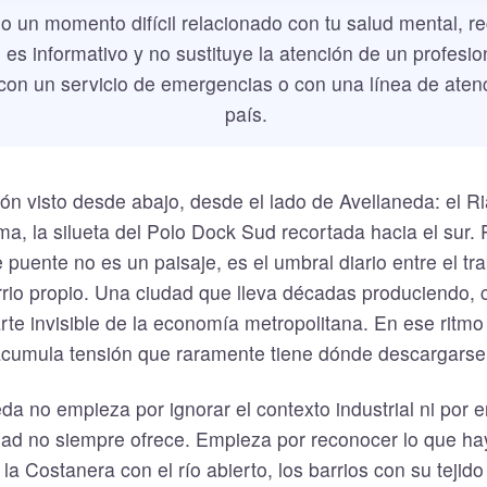
o un momento difícil relacionado con tu salud mental, r
 es informativo y no sustituye la atención de un profesio
con un servicio de emergencias o con una línea de atenc
país.
n visto desde abajo, desde el lado de Avellaneda: el Ri
ma, la silueta del Polo Dock Sud recortada hacia el sur
puente no es un paisaje, es el umbral diario entre el tra
rrio propio. Una ciudad que lleva décadas produciendo, 
te invisible de la economía metropolitana. En ese ritmo 
 acumula tensión que raramente tiene dónde descargarse
da no empieza por ignorar el contexto industrial ni por 
dad no siempre ofrece. Empieza por reconocer lo que hay
 la Costanera con el río abierto, los barrios con su tejido