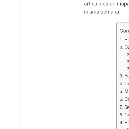
artículo es un mapa
misma semana.
Cont
Po
Dó
Fo
C
Me
Có
Qu
Co
Pr