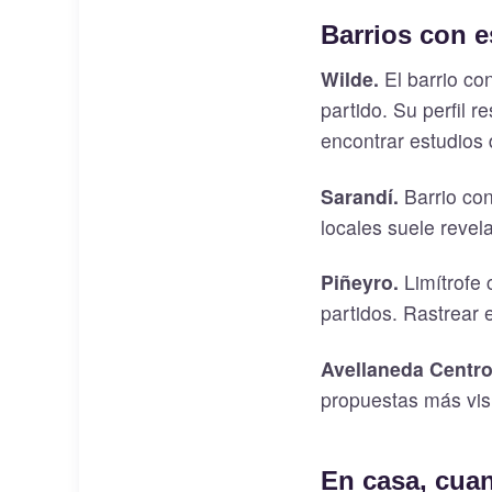
Barrios con e
Wilde.
El barrio co
partido. Su perfil r
encontrar estudios 
Sarandí.
Barrio con
locales suele revel
Piñeyro.
Limítrofe
partidos. Rastrear
Avellaneda Centro
propuestas más visi
En casa, cuan