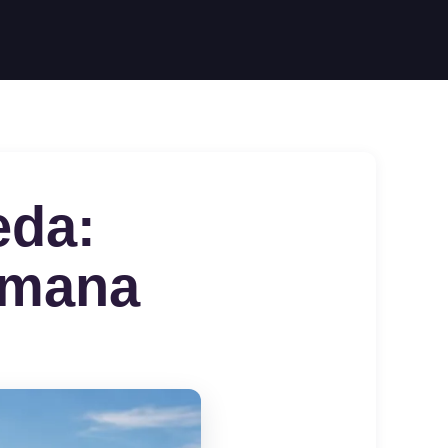
eda:
emana