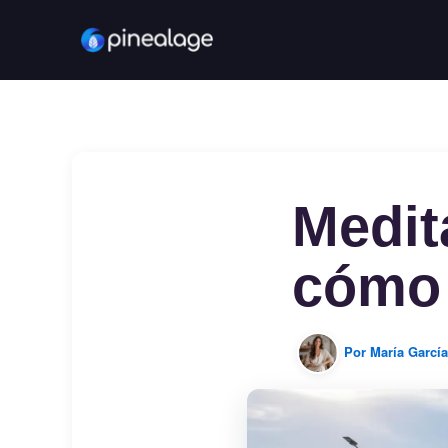
Ir
al
contenido
Medit
cómo 
Por
María Garcí