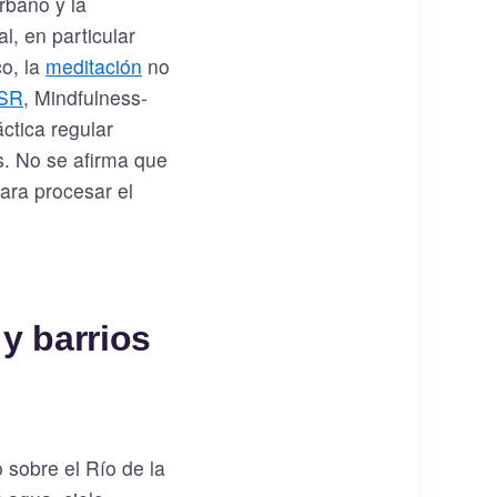
rbano y la
, en particular
co, la
meditación
no
SR
, Mindfulness-
ctica regular
s. No se afirma que
ara procesar el
y barrios
 sobre el Río de la