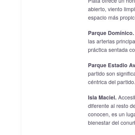
Plata ofrece un hor
abierto, viento lim
espacio más propicio
Parque Domínico.
las arterias princi
práctica sentada con
Parque Estadio Av
partido son signifi
céntrica del partido
Isla Maciel.
Accesib
diferente al resto d
conocen, es un lug
bienestar del conu