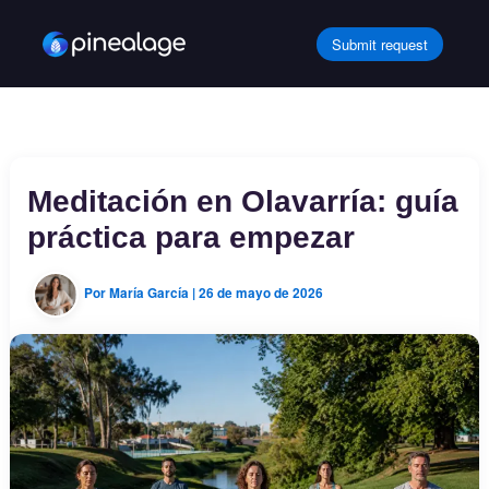
Ir
al
Submit request
contenido
Meditación en Olavarría: guía
práctica para empezar
Por
María García
|
26 de mayo de 2026