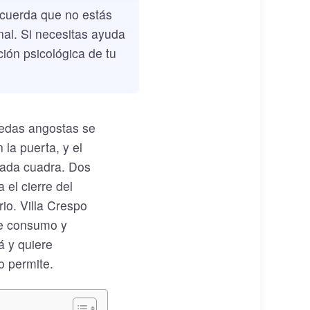
ecuerda que no estás
nal. Si necesitas ayuda
ión psicológica de tu
eredas angostas se
 la puerta, y el
cada cuadra. Dos
 el cierre del
io. Villa Crespo
 de consumo y
á y quiere
o permite.