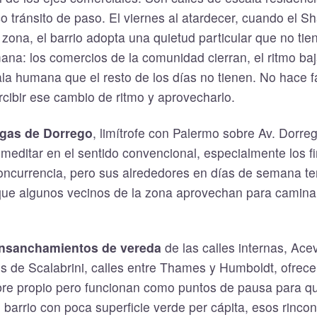
 tránsito de paso. El viernes al atardecer, cuando el S
 zona, el barrio adopta una quietud particular que no tie
a: los comercios de la comunidad cierran, el ritmo baja
a humana que el resto de los días no tienen. No hace fa
cibir ese cambio de ritmo y aprovecharlo.
lgas de Dorrego
, limítrofe con Palermo sobre Av. Dorre
meditar en el sentido convencional, especialmente los 
concurrencia, pero sus alrededores en días de semana t
que algunos vecinos de la zona aprovechan para camina
ensanchamientos de vereda
de las calles internas, Ace
s de Scalabrini, calles entre Thames y Humboldt, ofrec
re propio pero funcionan como puntos de pausa para q
un barrio con poca superficie verde per cápita, esos rinc