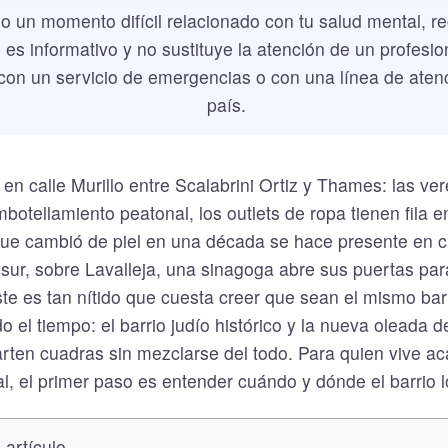
o un momento difícil relacionado con tu salud mental, r
 es informativo y no sustituye la atención de un profesio
con un servicio de emergencias o con una línea de atenc
país.
en calle Murillo entre Scalabrini Ortiz y Thames: las v
otellamiento peatonal, los outlets de ropa tienen fila en
 que cambió de piel en una década se hace presente en 
 sur, sobre Lavalleja, una sinagoga abre sus puertas para
ste es tan nítido que cuesta creer que sean el mismo barr
do el tiempo: el barrio judío histórico y la nueva oleada
ten cuadras sin mezclarse del todo. Para quien vive ac
l, el primer paso es entender cuándo y dónde el barrio l
 artículo