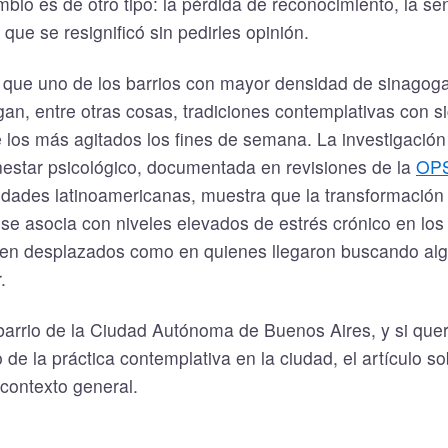
mbio es de otro tipo: la pérdida de reconocimiento, la s
que se resignificó sin pedirles opinión.
n que uno de los barrios con mayor densidad de sinagog
an, entre otras cosas, tradiciones contemplativas con sig
 los más agitados los fines de semana. La investigación
enestar psicológico, documentada en revisiones de la
OP
idades latinoamericanas, muestra que la transformación
 se asocia con niveles elevados de estrés crónico en los 
ten desplazados como en quienes llegaron buscando algo
.
barrio de la Ciudad Autónoma de Buenos Aires, y si que
e la práctica contemplativa en la ciudad, el artículo s
contexto general.