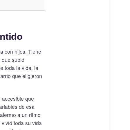
entido
lia con hijos. Tiene
r que subió
 toda la vida, la
arrio que eligieron
s accesible que
ariables de esa
Palermo a un ritmo
 vivió toda su vida