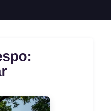
espo:
r