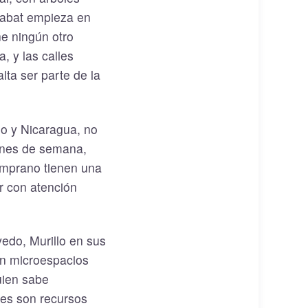
habat empieza en
ne ningún otro
, y las calles
lta ser parte de la
go y Nicaragua, no
fines de semana,
emprano tienen una
r con atención
vedo, Murillo en sus
en microespacios
uien sabe
ones son recursos