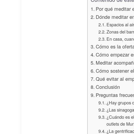
Por qué meditar e
Dónde meditar en
Espacios al air
Zonas del barr
En casa, cuand
Cómo es la ofert
Cómo empezar est
Meditar acompaña
Cómo sostener el 
Qué evitar al emp
Conclusión
Preguntas frecue
¿Hay grupos d
¿Las sinagogas
¿Cuándo es el 
outlets de Muri
¿La gentrificac