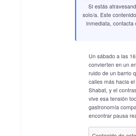
Si estás atravesand
solo/a. Este contenido
inmediata, contacta 
Un sábado a las 16 
convierten en un emb
ruido de un barrio
calles más hacia el
Shabat, y el contra
vive esa tensión to
gastronomía compar
encontrar pausa rea
Contenido de este