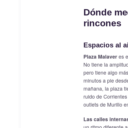
Dónde med
rincones
Espacios al ai
Plaza Malaver
es e
No tiene la amplitu
pero tiene algo más
minutos a pie desd
mañana, la plaza t
ruido de Corrientes
outlets de Murillo 
Las calles interna
un ritmo diferente 