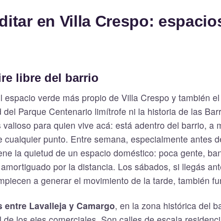
itar en Villa Crespo: espacio
re libre del barrio
l espacio verde más propio de Villa Crespo y también e
d del Parque Centenario limítrofe ni la historia de las Ba
 valioso para quien vive acá: está adentro del barrio, a
e cualquier punto. Entre semana, especialmente antes de
iene la quietud de un espacio doméstico: poca gente, ba
 amortiguado por la distancia. Los sábados, si llegás an
empiecen a generar el movimiento de la tarde, también fu
s entre Lavalleja y Camargo
, en la zona histórica del ba
al de los ejes comerciales. Son calles de escala residenci