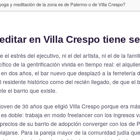
yoga y meditación de la zona es de Palermo o de Villa Crespo?
ditar en Villa Crespo tiene s
 el estrés del ejecutivo, ni el del artista, ni el de la fami
fico de la gentrificación vivida en tiempo real: el alquile
 en dos años, el bar nuevo que desplazó a la ferretería de
l residente histórico como del recién llegado, de que el b
e el barrio que existe.
 joven de 30 años que eligió Villa Crespo porque era má
 es doble: trabaja en modo freelancer con los ingresos v
precios de su barrio de adopción converger con los de 
elajarse. Para la pareja mayor de la comunidad judía que