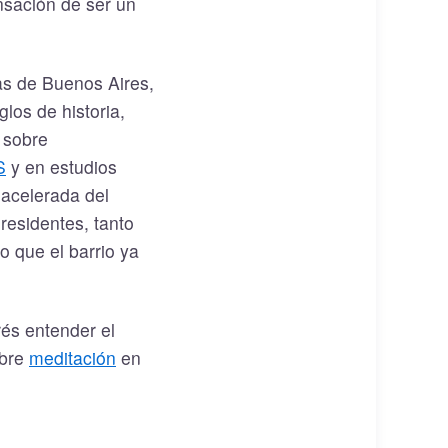
ensación de ser un
as de Buenos Aires,
los de historia,
 sobre
S
y en estudios
 acelerada del
residentes, tanto
 que el barrio ya
rés entender el
obre
meditación
en