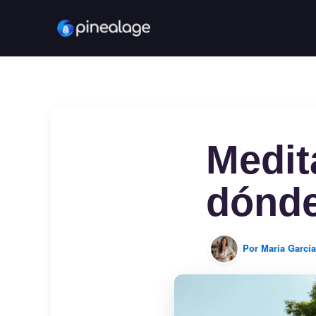
Ir
al
contenido
Medit
dónde
Por
María Garcí