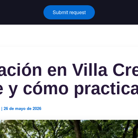
Submit request
ación en Villa Cr
 y cómo practica
a
|
26 de mayo de 2026