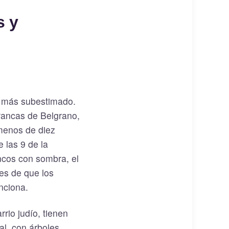
s y
l más subestimado.
rrancas de Belgrano,
 menos de diez
 las 9 de la
ncos con sombra, el
tes de que los
nciona.
rrio judío, tienen
al, con árboles